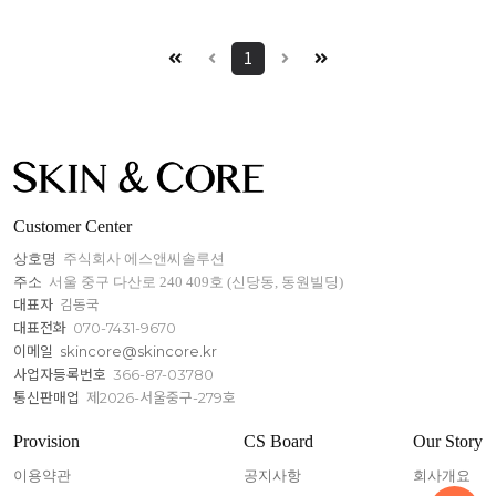
1
Customer Center
상호명
주식회사 에스앤씨솔루션
주소
서울 중구 다산로 240 409호 (신당동, 동원빌딩)
대표자
김동국
대표전화
070-7431-9670
이메일
skincore@skincore.kr
사업자등록번호
366-87-03780
통신판매업
제2026-서울중구-279호
Provision
CS Board
Our Story
이용약관
공지사항
회사개요