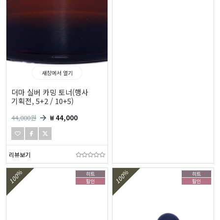
새창에서 열기
더마 실버 카밍 토너(행사
기획전, 5+2 / 10+5)
44,000
원
₩ 44,000
리뷰보기
100%
100%
히트
히트
할인
할인