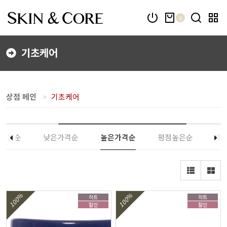
0
기초케어
상점 메인
기초케어
많은순
낮은가격순
높은가격순
평점높은순
후
100%
100%
히트
히트
할인
할인