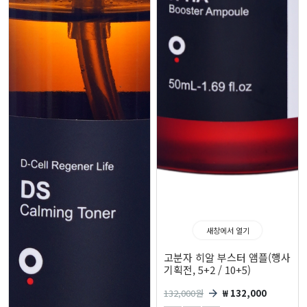
새창에서 열기
고분자 히알 부스터 앰플(행사
기획전, 5+2 / 10+5)
132,000
원
₩ 132,000