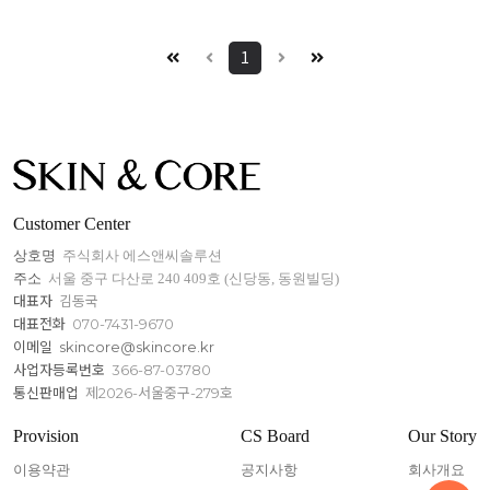
1
Customer Center
상호명
주식회사 에스앤씨솔루션
주소
서울 중구 다산로 240 409호 (신당동, 동원빌딩)
대표자
김동국
대표전화
070-7431-9670
이메일
skincore@skincore.kr
사업자등록번호
366-87-03780
통신판매업
제2026-서울중구-279호
Provision
CS Board
Our Story
이용약관
공지사항
회사개요