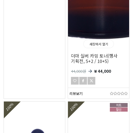
새창에서 열기
더마 실버 카밍 토너(행사
기획전, 5+2 / 10+5)
44,000
원
₩ 44,000
리뷰보기
100%
100%
히트
할인