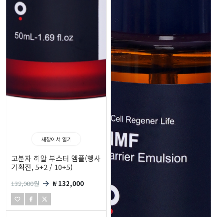
새창에서 열기
고분자 히알 부스터 앰플(행사
기획전, 5+2 / 10+5)
132,000
원
₩ 132,000