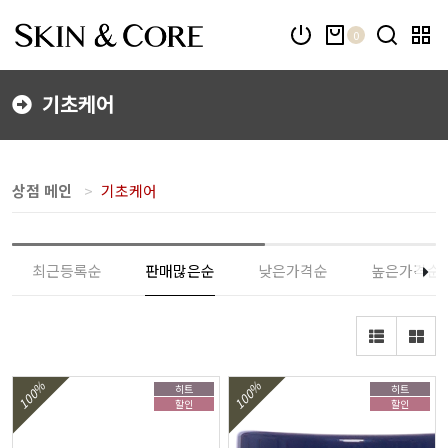
0
기초케어
상점 메인
기초케어
최근등록순
판매많은순
낮은가격순
높은가격순
100%
100%
히트
히트
할인
할인