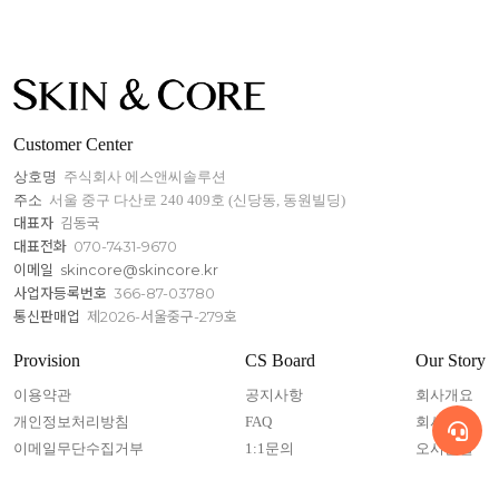
Customer Center
상호명
주식회사 에스앤씨솔루션
주소
서울 중구 다산로 240 409호 (신당동, 동원빌딩)
대표자
김동국
대표전화
070-7431-9670
이메일
skincore@skincore.kr
사업자등록번호
366-87-03780
통신판매업
제2026-서울중구-279호
Provision
CS Board
Our Story
이용약관
공지사항
회사개요
개인정보처리방침
FAQ
회사연혁
이메일무단수집거부
1:1문의
오시는길