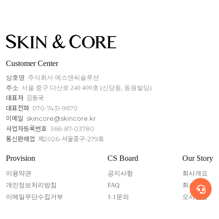
Customer Center
상호명
주식회사 에스앤씨솔루션
주소
서울 중구 다산로 240 409호 (신당동, 동원빌딩)
대표자
김동국
대표전화
070-7431-9670
이메일
skincore@skincore.kr
사업자등록번호
366-87-03780
통신판매업
제2026-서울중구-279호
Provision
CS Board
Our Story
이용약관
공지사항
회사개요
개인정보처리방침
FAQ
회사연혁
이메일무단수집거부
1:1문의
오시는길