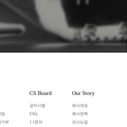
CS Board
Our Story
공지사항
회사개요
방침
FAQ
회사연혁
집거부
1:1문의
오시는길