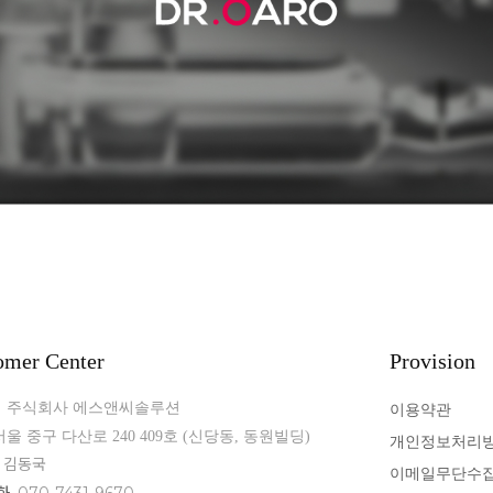
omer Center
Provision
주식회사 에스앤씨솔루션
이용약관
울 중구 다산로 240 409호 (신당동, 동원빌딩)
개인정보처리
김동국
이메일무단수
화
070-7431-9670