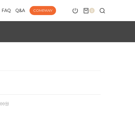
FAQ
Q&A
0
COMPANY
000원