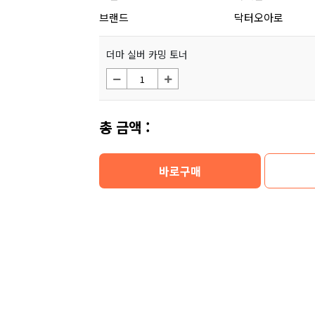
브랜드
닥터오아로
더마 실버 카밍 토너
총 금액 :
바로구매