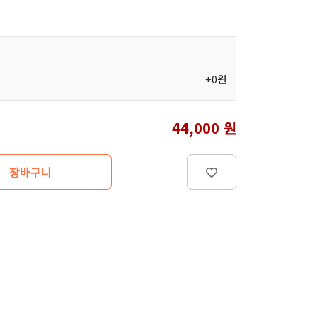
+0원
44,000
원
장바구니