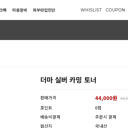
크팩
미용장비
피부타입진단
WHISLIST
COUPON
더마 실버 카밍 토너
44,000원
판매가격
44,
포인트
0점
배송비결제
주문시 결제
원산지
국내산