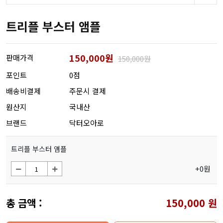
트리플 부스터 앰플
150,000원
판매가격
150,000원
포인트
0점
배송비결제
주문시 결제
원산지
국내산
브랜드
닥터오아로
트리플 부스터 앰플
+0원
총 금액 :
150,000
원